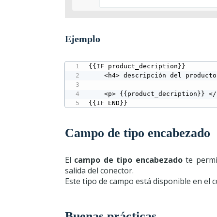
Ejemplo
{{IF product_decription}}

	<h4> descripción del producto: </h4>

	<p> {{product_decription}} </p>

{{IF END}}
Campo de tipo encabezado
El
campo de tipo encabezado
te permi
salida del conector.
Este tipo de campo está disponible en el 
Buenas prácticas