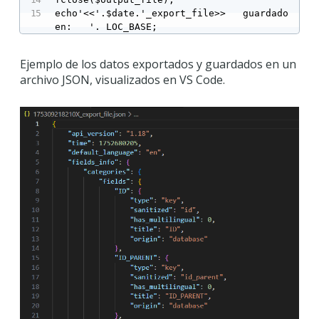
echo'<<'.$date.'_export_file>>   guardado 
en:   '. LOC_BASE;
Ejemplo de los datos exportados y guardados en un
archivo JSON, visualizados en VS Code.