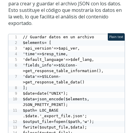
para crear y guardar el archivo JSON con los datos.
Esto sustituye el código que mostraría los datos en
la web, lo que facilita el análisis del contenido
exportado.
// Guardar datos en un archivo

Plain text
$elements= [

'api_version'=>$api_ver,

'time'=>$resp_time,

'default_language'=>$def_lang,

'fields_info'=>$SLConn-
>get_response_table_information(),

'data'=>$SLConn-
>get_response_table_data()

];

$date=date("UNIX");

$data=json_encode($elements, 
JSON_PRETTY_PRINT);

$path= LOC_BASE 
.$date.'_export_file.json';

$output_file=fopen($path,'w');

fwrite($output_file,$data);

fclose($output_file);
