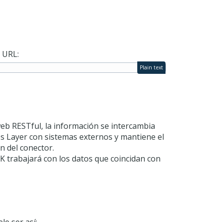
a URL:
Plain text
eb RESTful, la información se intercambia
ales Layer con sistemas externos y mantiene el
n del conector.
DK trabajará con los datos que coincidan con
le ser así: