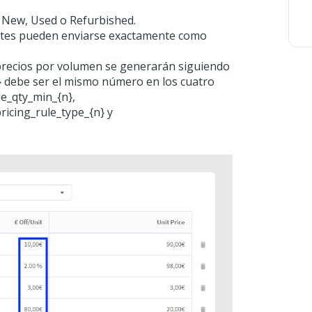
New, Used o Refurbished.
ntes pueden enviarse exactamente como
precios por volumen se generarán siguiendo
} debe ser el mismo número en los cuatro
le_qty_min_{n},
ricing_rule_type_{n} y