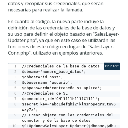
datos y recopilar sus credenciales, que serán
necesarias para realizar la llamada.
En cuanto al código, la nueva parte incluye la
definición de las credenciales de la base de datos y
su uso para definir el objeto basado en “SalesLayer-
Updater.php”, ya que en este caso se utilizarán las
funciones de este código en lugar de “SalesLayer-
Conn.php”, utilizado en ejemplos anteriores.
//Credenciales de la base de datos

Plain text
$dbname='nombre_base_datos';

$dbhost='id_host';

$dbusername='usuario';

$dbpassword='contraseña si aplica';

//Credenciales de SL

$connector_id='CN11111H1111C1111';

$secret_key='abc1defghi2jklm3nop4qrs5tuv6
wxy7z';

// Crear objeto con las credenciales del 
conector y de la base de datos

$SLUpd=newSalesLayer_Updater($dbname,$dbu