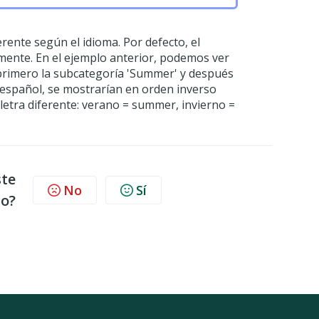
ente según el idioma. Por defecto, el
amente. En el ejemplo anterior, podemos ver
rimero la subcategoría 'Summer' y después
 español, se mostrarían en orden inverso
etra diferente: verano = summer, invierno =
ste
No
Sí
lo?