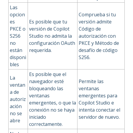
Las
opcion
Comprueba si tu
es
Es posible que tu
versión admite
PKCE o
versión de Copilot
Código de
S256
Studio no admita la
autorización con
no
configuración OAuth
PKCE y Método de
están
requerida.
desafío de código
disponi
S256.
bles
Es posible que el
La
navegador esté
Permite las
ventan
bloqueando las
ventanas
a de
ventanas
emergentes para
autoriz
emergentes, o que la
Copilot Studio e
ación
conexión no se haya
intenta conectar el
no se
iniciado
servidor de nuevo.
abre
correctamente.