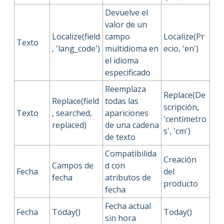
Devuelve el
valor de un
Localize(field
campo
Localize(Pr
Texto
, 'lang_code')
multidioma en
ecio, 'en')
el idioma
especificado
Reemplaza
Replace(De
Replace(field
todas las
scripción,
Texto
, searched,
apariciones
'centímetro
replaced)
de una cadena
s', 'cm')
de texto
Compatibilida
Creación
Campos de
d con
Fecha
del
fecha
atributos de
producto
fecha
Fecha actual
Fecha
Today()
Today()
sin hora