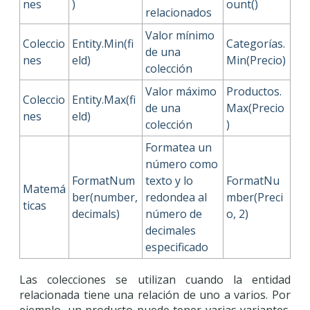
nes
)
ount()
relacionados
Valor mínimo
Coleccio
Entity.Min(fi
Categorías.
de una
nes
eld)
Min(Precio)
colección
Valor máximo
Productos.
Coleccio
Entity.Max(fi
de una
Max(Precio
nes
eld)
colección
)
Formatea un
número como
FormatNum
texto y lo
FormatNu
Matemá
ber(number,
redondea al
mber(Preci
ticas
decimals)
número de
o, 2)
decimales
especificado
Las colecciones se utilizan cuando la entidad
relacionada tiene una relación de uno a varios. Por