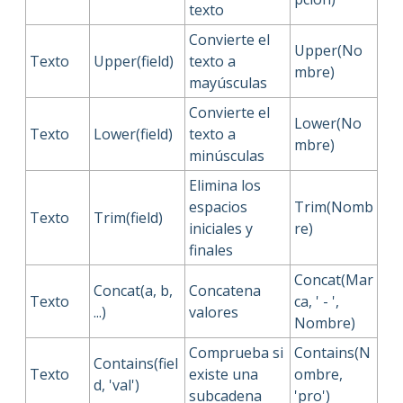
texto
Convierte el
Upper(No
Texto
Upper(field)
texto a
mbre)
mayúsculas
Convierte el
Lower(No
Texto
Lower(field)
texto a
mbre)
minúsculas
Elimina los
espacios
Trim(Nomb
Texto
Trim(field)
iniciales y
re)
finales
Concat(Mar
Concat(a, b,
Concatena
Texto
ca, ' - ',
...)
valores
Nombre)
Comprueba si
Contains(N
Contains(fiel
Texto
existe una
ombre,
d, 'val')
subcadena
'pro')