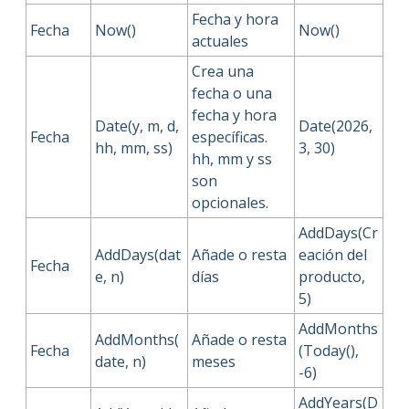
Fecha y hora
Fecha
Now()
Now()
actuales
Crea una
fecha o una
fecha y hora
Date(y, m, d,
Date(2026,
Fecha
específicas.
hh, mm, ss)
3, 30)
hh, mm y ss
son
opcionales.
AddDays(Cr
AddDays(dat
Añade o resta
eación del
Fecha
e, n)
días
producto,
5)
AddMonths
AddMonths(
Añade o resta
Fecha
(Today(),
date, n)
meses
-6)
AddYears(D