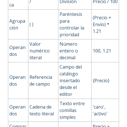
/
División
Precio / 100
ca
Paréntesis
(Precio +
Agrupa
para
( )
Envío) *
ción
controlar la
1.21
prioridad
Valor
Número
Operan
numérico
entero o
100, 1.21
dos
literal
decimal
Campo del
catálogo
Operan
Referencia
insertado
{Precio}
dos
de campo
desde el
editor
Texto entre
Operan
Cadena de
'caro',
comillas
dos
texto literal
'activo'
simples
Compar
Precio =