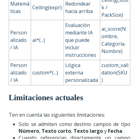
Ceiling(Stoc
Matemá
Redondear
Ceiling(expr)
k /
ticas
hacia arriba
PackSize)
Evaluación
ai_score(N
Person
mediante IA
ombre,
alizado
ai*(...)
que puede
Categoría.
/ IA
incluir
Nombre)
instrucciones
Person
Lógica
custom_vali
alizado
custom*(...)
externa
dation(SKU
/ IA
personalizada
)
Limitaciones actuales
Ten en cuenta las siguientes limitaciones:
Solo se admiten como destino campos de tipo
Número
,
Texto corto
,
Texto largo
y
Fecha
.
Cuando referencias directamente un campo