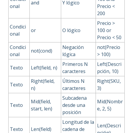
and
Y lógico
onal
Precio <
200
Precio >
Condici
or
O lógico
100 or
onal
Precio < 50
Condici
Negación
not(Precio
not(cond)
onal
lógica
> 100)
Primeros N
Left(Descri
Texto
Left(field, n)
caracteres
pción, 10)
Right(field,
Últimos N
Right(SKU,
Texto
n)
caracteres
3)
Subcadena
Mid(field,
Mid(Nombr
Texto
desde una
start, len)
e, 2, 5)
posición
Longitud de la
Len(Descri
Texto
Len(field)
cadena de
pción)