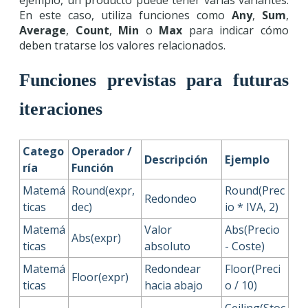
ejemplo, un producto puede tener varias variantes.
En este caso, utiliza funciones como
Any
,
Sum
,
Average
,
Count
,
Min
o
Max
para indicar cómo
deben tratarse los valores relacionados.
Funciones previstas para futuras
iteraciones
Catego
Operador /
Descripción
Ejemplo
ría
Función
Matemá
Round(expr,
Round(Prec
Redondeo
ticas
dec)
io * IVA, 2)
Matemá
Valor
Abs(Precio
Abs(expr)
ticas
absoluto
- Coste)
Matemá
Redondear
Floor(Preci
Floor(expr)
ticas
hacia abajo
o / 10)