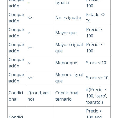
=
Igual a
ación
100
Compar
Estado <>
<>
No es igual a
ación
'X'
Compar
Precio >
>
Mayor que
ación
100
Compar
Mayor o igual
Precio >=
>=
ación
que
100
Compar
<
Menor que
Stock < 10
ación
Compar
Menor o igual
<=
Stock <= 10
ación
que
if(Precio >
Condici
if(cond, yes,
Condicional
100, 'caro',
onal
no)
ternario
'barato')
Precio >
Condici
100 and