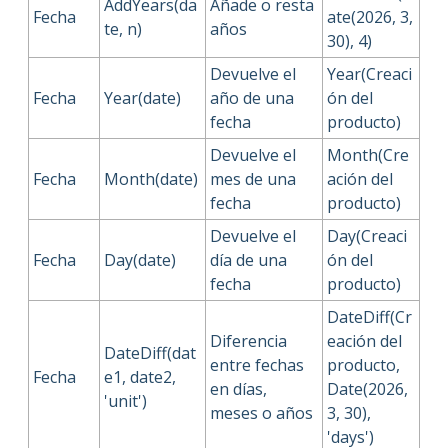
AddYears(da
Añade o resta
Fecha
ate(2026, 3,
te, n)
años
30), 4)
Devuelve el
Year(Creaci
Fecha
Year(date)
año de una
ón del
fecha
producto)
Devuelve el
Month(Cre
Fecha
Month(date)
mes de una
ación del
fecha
producto)
Devuelve el
Day(Creaci
Fecha
Day(date)
día de una
ón del
fecha
producto)
DateDiff(Cr
Diferencia
eación del
DateDiff(dat
entre fechas
producto,
Fecha
e1, date2,
en días,
Date(2026,
'unit')
meses o años
3, 30),
'days')