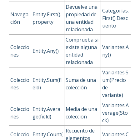
Devuelve una
Categorías.
Navega
Entity.First().
propiedad de
First().Desc
ción
property
una entidad
uento
relacionada
Comprueba si
Coleccio
existe alguna
Variantes.A
Entity.Any()
nes
entidad
ny()
relacionada
Variantes.S
Coleccio
Entity.Sum(fi
Suma de una
um(Precio
nes
eld)
colección
de
variante)
Variantes.A
Coleccio
Entity.Avera
Media de una
verage(Sto
nes
ge(field)
colección
ck)
Recuento de
Coleccio
Entity.Count(
Variantes.C
elementos