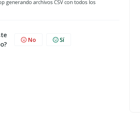
hop generando archivos CSV con todos los
ste
No
Sí
lo?